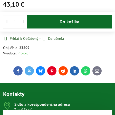
43,10 €
Do košíka
Pridať k Obľúbeným
Doručenia
Obj. číslo:
23802
Výrobca:
Proxxon
Facebook
Twitter
Bluesky
Pinterest
Reddit
LinkedIn
WhatsApp
E-
mail
Kontakty
Sídlo a korešpondenčná adresa
Tomáš Szabó
Osuského 1