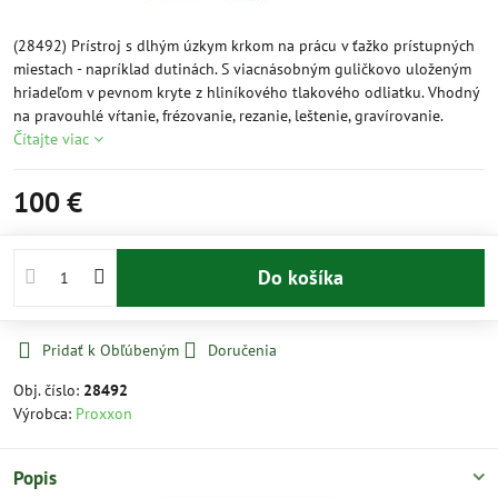
(28492) Prístroj s dlhým úzkym krkom na prácu v ťažko prístupných
miestach - napríklad dutinách. S viacnásobným guličkovo uloženým
hriadeľom v pevnom kryte z hliníkového tlakového odliatku. Vhodný
na pravouhlé vŕtanie, frézovanie, rezanie, leštenie, gravírovanie.
Čítajte viac
100 €
Do košíka
Pridať k Obľúbeným
Doručenia
Obj. číslo:
28492
Výrobca:
Proxxon
Popis