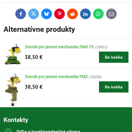
Facebook
Twitter
Bluesky
Pinterest
Reddit
LinkedIn
WhatsApp
E-
mail
Alternatívne produkty
Zverák pre jemnú mechaniku FMS 75
(28602)
38,50 €
Do košíka
Zverák pre jemnú mechaniku FMZ
(28608)
38,50 €
Do košíka
Kontakty
Sídlo a korešpondenčná adresa